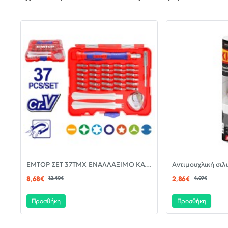
-30%
EMTOP ΣΕΤ 37ΤΜΧ ΕΝΑΛΛΑΞΙΜΟ ΚΑΤΣΑΒΙΔΙ ΜΕ ΜΥΤΕΣ EBST03702
ΝΈΟ
8,68€
12,40€
2,86€
4,09€
Προσθήκη
Προσθήκη