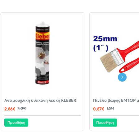
-30%
Αντιμουχλική σιλικόνη λευκή KLEBER
ΝΈΟ
2,86€
4,09€
0,87€
1,24€
Προσθήκη
Προσθήκη