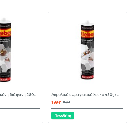
-30%
-30%
Αντιμουχλική σιλικόνη διάφανη 280ml KLEBER
Ακρυλικό σφραγιστικό λευκό 450gr KLEBER
ΝΈΟ
ΝΈΟ
1,65€
2,36€
Προσθήκη