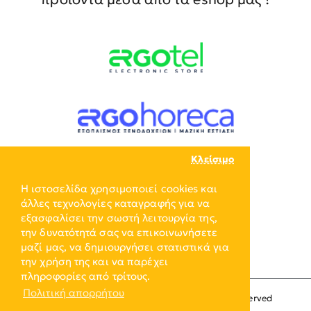
Κλείσιμο
Η ιστοσελίδα χρησιμοποιεί cookies και
άλλες τεχνολογίες καταγραφής για να
εξασφαλίσει την σωστή λειτουργία της,
την δυνατότητά σας να επικοινωνήσετε
μαζί μας, να δημιουργήσει στατιστικά για
την χρήση της και να παρέχει
πληροφορίες από τρίτους.
Πολιτική απορρήτου
Copyright © 2024, ERGO-GROUP, All Rights Reserved