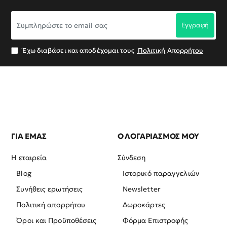
Συμπληρώστε
Εγγραφή
το
email
σας
Έχω διαβάσει και αποδέχομαι τους
Πολιτική Απορρήτου
ΓΙΑ ΕΜΑΣ
Ο ΛΟΓΑΡΙΑΣΜΟΣ ΜΟΥ
Η εταιρεία
Σύνδεση
Blog
Ιστορικό παραγγελιών
Συνήθεις ερωτήσεις
Newsletter
Πολιτική απορρήτου
Δωροκάρτες
Όροι και Προϋποθέσεις
Φόρμα Επιστροφής