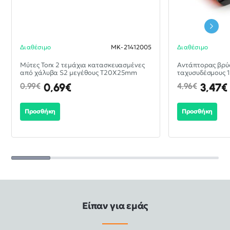
Διαθέσιμο
MK-21412005
Διαθέσιμο
-30%
Mύτες Torx 2 τεμάχια κατασκευασμένες
Aντάπτορας βρύσ
από χάλυβα S2 μεγέθους T20X25mm
ταχυσυδέσμους 1/
0,69€
3,47€
0,99€
4,96€
Προσθήκη
Προσθήκη
Είπαν για εμάς