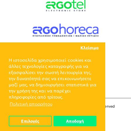
Κλείσιμο
Η ιστοσελίδα χρησιμοποιεί cookies και
άλλες τεχνολογίες καταγραφής για να
εξασφαλίσει την σωστή λειτουργία της,
την δυνατότητά σας να επικοινωνήσετε
μαζί μας, να δημιουργήσει στατιστικά για
την χρήση της και να παρέχει
πληροφορίες από τρίτους.
Πολιτική απορρήτου
Copyright © 2024, ERGO-GROUP, All Rights Reserved
Επιλογές
Αποδοχή