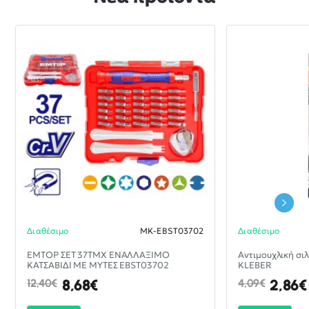
Διαθέσιμο
MK-EBST03702
Διαθέσιμο
-30%
EMTOP ΣΕΤ 37ΤΜΧ ΕΝΑΛΛΑΞΙΜΟ
ΝΈΟ
Αντιμουχλική σι
ΚΑΤΣΑΒΙΔΙ ΜΕ ΜΥΤΕΣ EBST03702
KLEBER
8,68€
2,86€
12,40€
4,09€