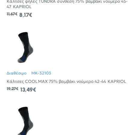
Κάλτσες ψηλές TUNDRA σύνθεση 75% βαμβάκι νούμερο 45-
47 KAPRIOL
11,67€
8,17€
Διαθέσιμο
MK-32103
Κάλτσες COOLMAX 75% βαμβάκι νούμερο 42-44 KAPRIOL
19,27€
13,49€