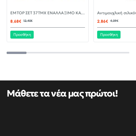
-30%
EMTOP ΣΕΤ 37ΤΜΧ ΕΝΑΛΛΑΞΙΜΟ ΚΑΤΣΑΒΙΔΙ ΜΕ ΜΥΤΕΣ EBST03702
ΝΈΟ
8,68€
12,40€
2,86€
4,09€
Προσθήκη
Προσθήκη
Μάθετε τα νέα μας πρώτοι!