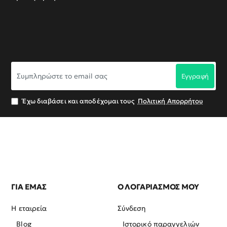
Συμπληρώστε
Εγγραφή
το
email
σας
Έχω διαβάσει και αποδέχομαι τους
Πολιτική Απορρήτου
ΓΙΑ ΕΜΑΣ
Ο ΛΟΓΑΡΙΑΣΜΟΣ ΜΟΥ
Η εταιρεία
Σύνδεση
Blog
Ιστορικό παραγγελιών