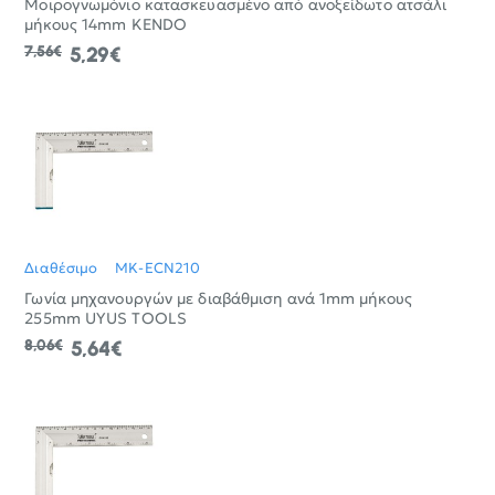
Μοιρογνωμόνιο κατασκευασμένο από ανοξείδωτο ατσάλι
μήκους 14mm KENDO
7,56€
5,29€
Διαθέσιμο
MK-ECN210
Γωνία μηχανουργών με διαβάθμιση ανά 1mm μήκους
255mm UYUS TOOLS
8,06€
5,64€