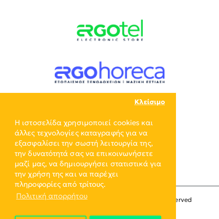
Κλείσιμο
Η ιστοσελίδα χρησιμοποιεί cookies και
άλλες τεχνολογίες καταγραφής για να
εξασφαλίσει την σωστή λειτουργία της,
την δυνατότητά σας να επικοινωνήσετε
μαζί μας, να δημιουργήσει στατιστικά για
την χρήση της και να παρέχει
πληροφορίες από τρίτους.
Πολιτική απορρήτου
Copyright © 2024, ERGO-GROUP, All Rights Reserved