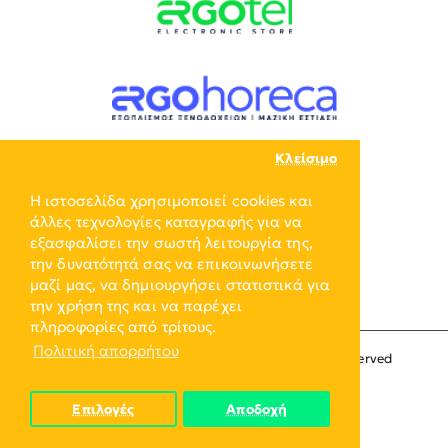
Κλείσιμο
Η ιστοσελίδα χρησιμοποιεί cookies και
άλλες τεχνολογίες καταγραφής για να
εξασφαλίσει την σωστή λειτουργία της,
την δυνατότητά σας να επικοινωνήσετε
μαζί μας, να δημιουργήσει στατιστικά για
την χρήση της και να παρέχει
πληροφορίες από τρίτους.
Πολιτική απορρήτου
Copyright © 2024, ERGO-GROUP, All Rights Reserved
Επιλογές
Αποδοχή