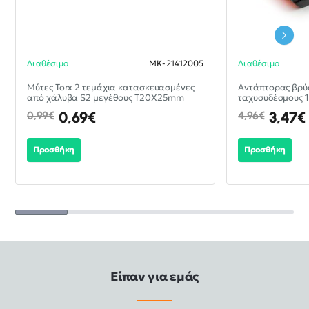
Διαθέσιμο
MK-21412005
Διαθέσιμο
-30%
Mύτες Torx 2 τεμάχια κατασκευασμένες
Aντάπτορας βρύσ
από χάλυβα S2 μεγέθους T20X25mm
ταχυσυδέσμους 1/
0,69€
3,47€
0,99€
4,96€
Προσθήκη
Προσθήκη
Είπαν για εμάς