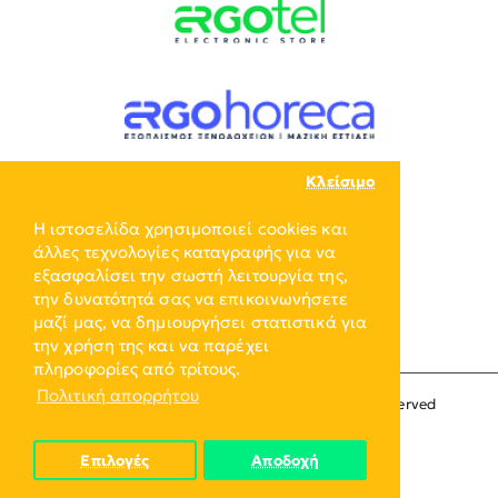
Κλείσιμο
Η ιστοσελίδα χρησιμοποιεί cookies και
άλλες τεχνολογίες καταγραφής για να
εξασφαλίσει την σωστή λειτουργία της,
την δυνατότητά σας να επικοινωνήσετε
μαζί μας, να δημιουργήσει στατιστικά για
την χρήση της και να παρέχει
πληροφορίες από τρίτους.
Πολιτική απορρήτου
Copyright © 2024, ERGO-GROUP, All Rights Reserved
Επιλογές
Αποδοχή