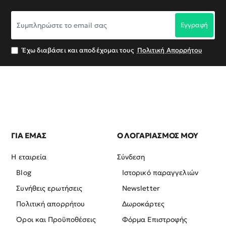
Συμπληρώστε
Εγγραφή
το
email
σας
Έχω διαβάσει και αποδέχομαι τους
Πολιτική Απορρήτου
ΓΙΑ ΕΜΑΣ
Ο ΛΟΓΑΡΙΑΣΜΟΣ ΜΟΥ
Η εταιρεία
Σύνδεση
Blog
Ιστορικό παραγγελιών
Συνήθεις ερωτήσεις
Newsletter
Πολιτική απορρήτου
Δωροκάρτες
Όροι και Προϋποθέσεις
Φόρμα Επιστροφής