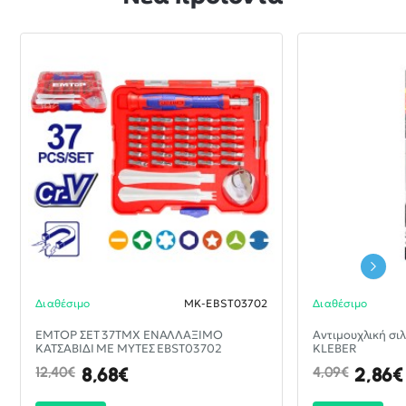
Διαθέσιμο
MK-EBST03702
Διαθέσιμο
-30%
EMTOP ΣΕΤ 37ΤΜΧ ΕΝΑΛΛΑΞΙΜΟ
ΝΈΟ
Αντιμουχλική σι
ΚΑΤΣΑΒΙΔΙ ΜΕ ΜΥΤΕΣ EBST03702
KLEBER
8,68€
2,86€
12,40€
4,09€