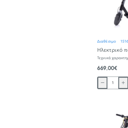
Διαθέσιμο
151
Ηλεκτρικό 
669,00€
Ηλεκτρικό
πατίνι
MOMODESIGN
EVO
9
με
ηλεκτρομαγνητι
φρένο,