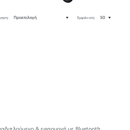
μηση:
Εμφάνιση:
αναδιπλούμενο & εφαρμογή με Bluetooth