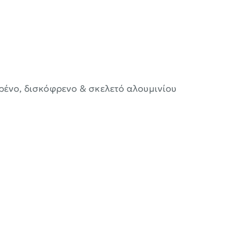
ένο, δισκόφρενο & σκελετό αλουμινίου