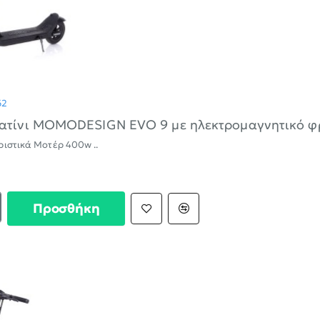
ΝΈΟ
62
πατίνι MOMODESIGN EVO 9 με ηλεκτρομαγνητικό φρ
Τεχνικά χαρακτηριστικά Μοτέρ 400w ..
Προσθήκη
κό