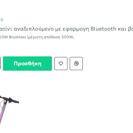
ΝΈΟ
10
ατίνι αναδιπλούμενο με εφαρμογη Bluetooth και β
50W Brushless (μέγιστη απόδοση 500W..
Προσθήκη