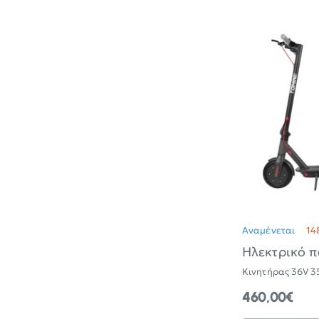
REVO
11
με
διπλό
αμορτισέρ,
σύστημα
ανάκτησης
ενέργειας
&
σκελετό
μαγνησίου
Αναμένεται
14
Ηλεκτρικό π
Κινητήρας 36V 3
460,00€