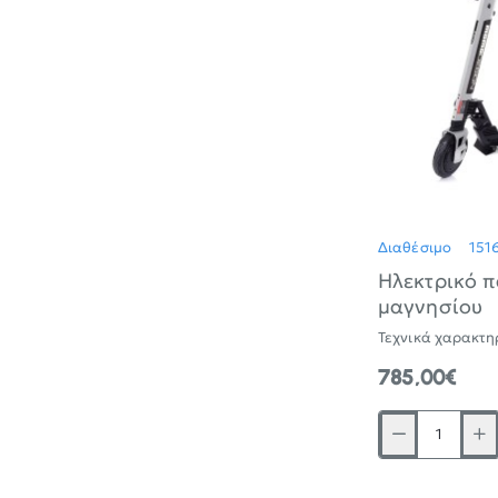
δισκόφρενο
&
σκελετό
αλουμινίου
Διαθέσιμο
151
Ηλεκτρικό π
μαγνησίου
785,00€
Ηλεκτρικό
πατίνι
MOMODESIGN