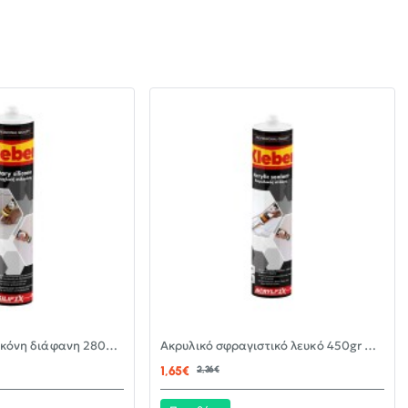
-30%
-30%
Αντιμουχλική σιλικόνη διάφανη 280ml KLEBER
Ακρυλικό σφραγιστικό λευκό 450gr KLEBER
ΝΈΟ
ΝΈΟ
1,65€
2,36€