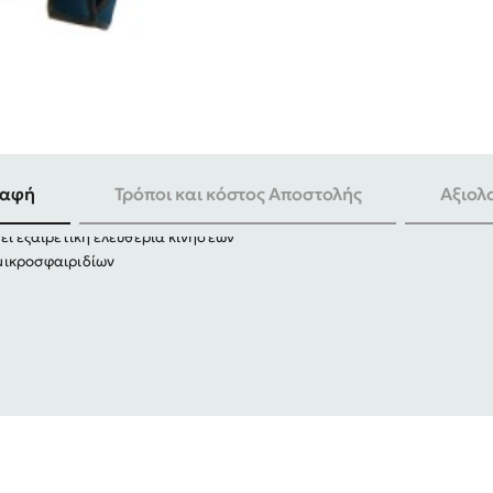
-25%
h
ραφή
Τρόποι και κόστος Αποστολής
Αξιολ
ές όσο και για δραστηριότητες ελεύθερου χρόνου
ι εξαιρετική ελευθερία κινήσεων
ικροσφαιριδίων