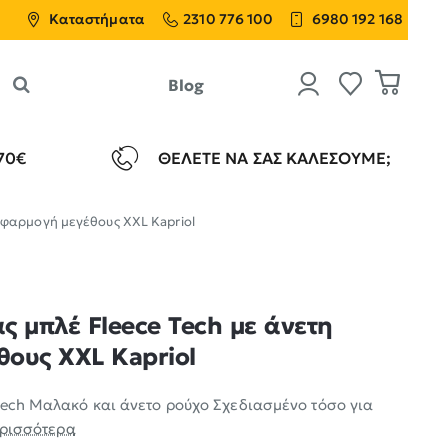
Καταστήματα
2310 776 100
6980 192 168
Blog
70€
ΘΈΛΕΤΕ ΝΑ ΣΑΣ ΚΑΛΈΣΟΥΜΕ;
εφαρμογή μεγέθους ΧΧL Kapriol
ς μπλέ Fleece Tech με άνετη
ους ΧΧL Kapriol
Tech Μαλακό και άνετο ρούχο Σχεδιασμένο τόσο για
ερισσότερα