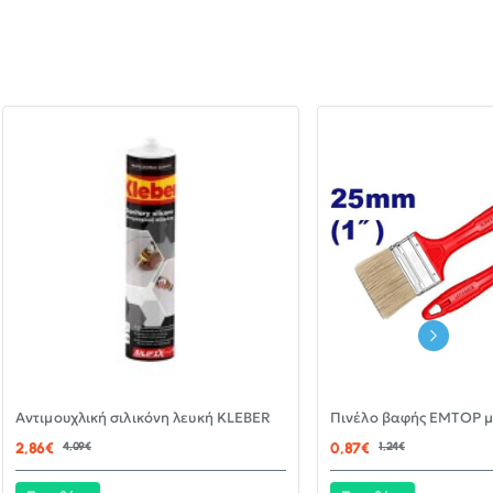
-30%
Αντιμουχλική σιλικόνη λευκή KLEBER
ΝΈΟ
2,86€
4,09€
0,87€
1,24€