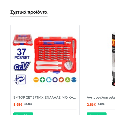
Σχετικά προϊόντα
-30%
EMTOP ΣΕΤ 37ΤΜΧ ΕΝΑΛΛΑΞΙΜΟ ΚΑΤΣΑΒΙΔΙ ΜΕ ΜΥΤΕΣ EBST03702
ΝΈΟ
8,68€
12,40€
2,86€
4,09€