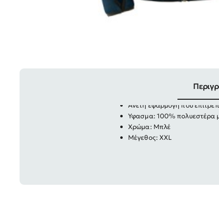
Ζακέτα εργασίας Fleece Tec
Μαλακό και άνετο ρούχο
Περιγ
Σχεδιασμένο τόσο για δουλει
Άνετη εφαρμογή που επιτρέπε
Υφασμα: 100% πολυεστέρα μ
Χρώμα: Μπλέ
Μέγεθος: ΧΧL