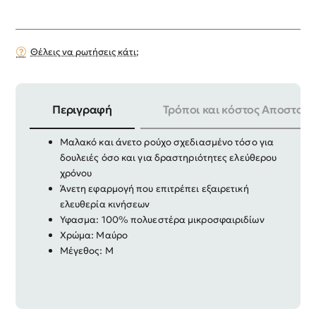
Θέλεις να ρωτήσεις κάτι;
Περιγραφή
Τρόποι και κόστος Αποστολή
Ζακέτα εργασίας με κουκούλα Fleece Slick
Μαλακό και άνετο ρούχο σχεδιασμένο τόσο για
δουλειές όσο και για δραστηριότητες ελεύθερου
χρόνου
Άνετη εφαρμογή που επιτρέπει εξαιρετική
ελευθερία κινήσεων
Υφασμα: 100% πολυεστέρα μικροσφαιριδίων
Χρώμα: Mαύρο
Μέγεθος: M