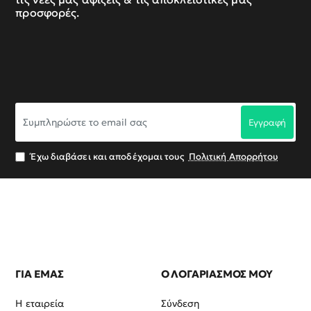
προσφορές.
Συμπληρώστε
Εγγραφή
το
email
σας
Έχω διαβάσει και αποδέχομαι τους
Πολιτική Απορρήτου
ΓΙΑ ΕΜΑΣ
Ο ΛΟΓΑΡΙΑΣΜΟΣ ΜΟΥ
Η εταιρεία
Σύνδεση