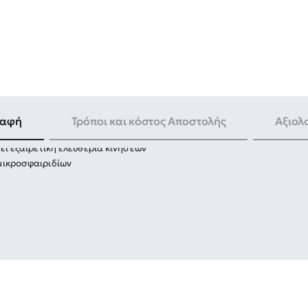
-25%
h
ραφή
Τρόποι και κόστος Αποστολής
Αξιολ
ές όσο και για δραστηριότητες ελεύθερου χρόνου
ι εξαιρετική ελευθερία κινήσεων
ικροσφαιριδίων