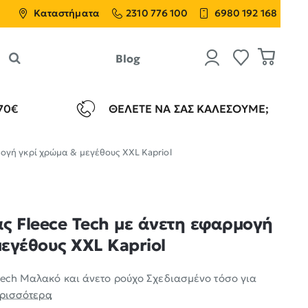
Καταστήματα
2310 776 100
6980 192 168
Blog
70€
ΘΈΛΕΤΕ ΝΑ ΣΑΣ ΚΑΛΈΣΟΥΜΕ;
ογή γκρί χρώμα & μεγέθους XXL Kapriol
ς Fleece Tech με άνετη εφαρμογή
εγέθους XXL Kapriol
Tech Μαλακό και άνετο ρούχο Σχεδιασμένο τόσο για
ερισσότερα