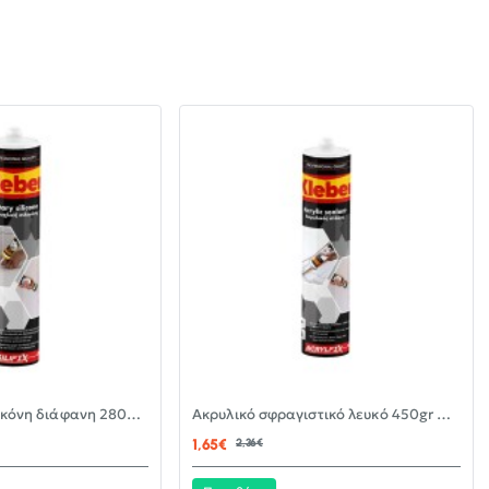
-30%
-30%
Αντιμουχλική σιλικόνη διάφανη 280ml KLEBER
Ακρυλικό σφραγιστικό λευκό 450gr KLEBER
ΝΈΟ
ΝΈΟ
1,65€
2,36€