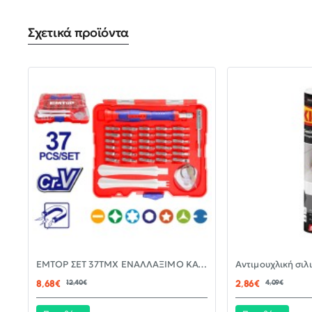
Σχετικά προϊόντα
-30%
EMTOP ΣΕΤ 37ΤΜΧ ΕΝΑΛΛΑΞΙΜΟ ΚΑΤΣΑΒΙΔΙ ΜΕ ΜΥΤΕΣ EBST03702
ΝΈΟ
8,68€
12,40€
2,86€
4,09€