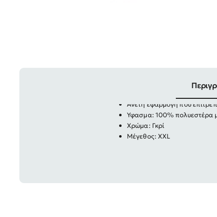
Ζακέτα εργασίας Fleece Tec
Μαλακό και άνετο ρούχο
Περιγ
Σχεδιασμένο τόσο για δουλει
Άνετη εφαρμογή που επιτρέπε
Υφασμα: 100% πολυεστέρα μ
Χρώμα: Γκρί
Μέγεθος: XXL