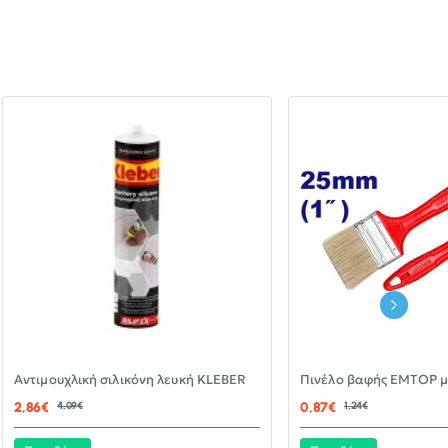
-30%
Αντιμουχλική σιλικόνη λευκή KLEBER
ΝΈΟ
2,86€
4,09€
0,87€
1,24€