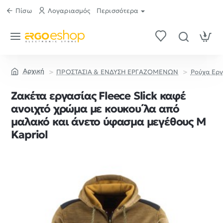
Πίσω
Λογαριασμός
Περισσότερα
ΠΡΟΣΤΑΣΙΑ & ΕΝΔΥΣΗ ΕΡΓΑΖΟΜΕΝΩΝ
Ρούχα Ερ
home
Ζακέτα εργασίας Fleece Slick καφέ
ανοιχτό χρώμα με κουκου΄λα από
μαλακό και άνετο ύφασμα μεγέθους M
Kapriol