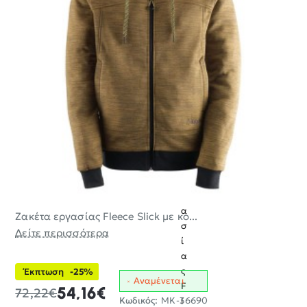
Ζ
α
κ
έ
τ
α
ε
ρ
γ
α
Ζακέτα εργασίας Fleece Slick με κο...
σ
-25%
Δείτε περισσότερα
ί
α
ς
Έκπτωση
-25%
Αναμένεται
F
54,16€
72,22€
Κωδικός:
MK-36690
l