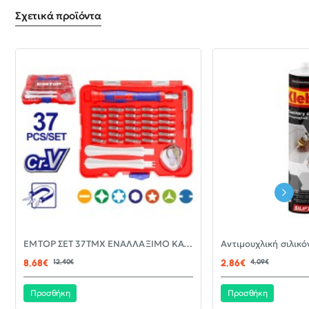
Σχετικά προϊόντα
-30%
EMTOP ΣΕΤ 37ΤΜΧ ΕΝΑΛΛΑΞΙΜΟ ΚΑΤΣΑΒΙΔΙ ΜΕ ΜΥΤΕΣ EBST03702
ΝΈΟ
8,68€
12,40€
2,86€
4,09€
Προσθήκη
Προσθήκη