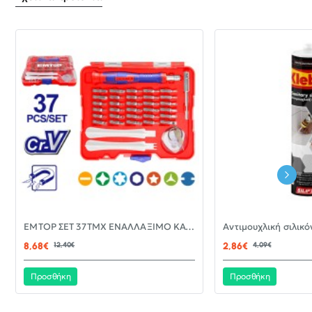
-30%
EMTOP ΣΕΤ 37ΤΜΧ ΕΝΑΛΛΑΞΙΜΟ ΚΑΤΣΑΒΙΔΙ ΜΕ ΜΥΤΕΣ EBST03702
ΝΈΟ
8,68€
12,40€
2,86€
4,09€
Προσθήκη
Προσθήκη