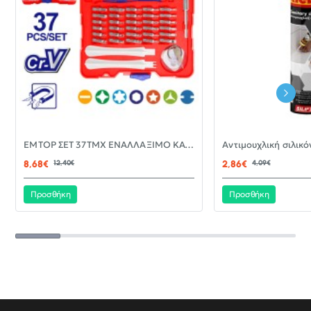
-30%
EMTOP ΣΕΤ 37ΤΜΧ ΕΝΑΛΛΑΞΙΜΟ ΚΑΤΣΑΒΙΔΙ ΜΕ ΜΥΤΕΣ EBST03702
ΝΈΟ
8,68€
12,40€
2,86€
4,09€
Προσθήκη
Προσθήκη