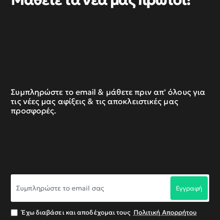
Συμπληρώστε το email & μάθετε πριν απ' όλους για
τις νέες μας αφίξεις & τις αποκλειστικές μας
προσφορές.
Συμπληρώστε
Εγγραφή
το
email
σας
Έχω διαβάσει και αποδέχομαι τους
Πολιτική Απορρήτου