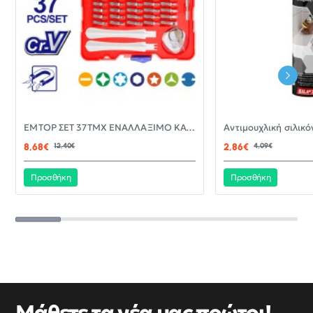
-30%
EMTOP ΣΕΤ 37ΤΜΧ ΕΝΑΛΛΑΞΙΜΟ ΚΑΤΣΑΒΙΔΙ ΜΕ ΜΥΤΕΣ EBST03702
ΝΈΟ
8,68€
12,40€
2,86€
4,09€
Προσθήκη
Προσθήκη
Μάθετε τα νέα μας πρώτοι!