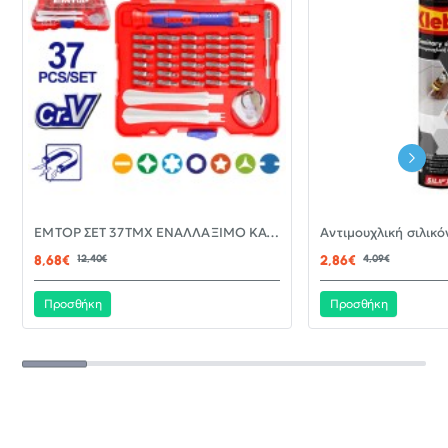
-30%
EMTOP ΣΕΤ 37ΤΜΧ ΕΝΑΛΛΑΞΙΜΟ ΚΑΤΣΑΒΙΔΙ ΜΕ ΜΥΤΕΣ EBST03702
ΝΈΟ
8,68€
12,40€
2,86€
4,09€
Προσθήκη
Προσθήκη