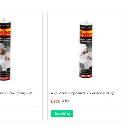
-30%
-30%
Αντιμουχλική σιλικόνη διάφανη 280ml KLEBER
Ακρυλικό σφραγιστικό λευκό 450gr KLEBER
ΝΈΟ
ΝΈΟ
1,65€
2,36€
Προσθήκη