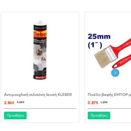
-30%
Αντιμουχλική σιλικόνη λευκή KLEBER
ΝΈΟ
2,86€
4,09€
0,87€
1,24€
Προσθήκη
Προσθήκη