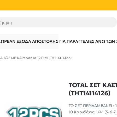
τηση
ΔΩΡΕΆΝ ΈΞΟΔΑ ΑΠΟΣΤΟΛΉΣ ΓΙΑ ΠΑΡΑΓΓΕΛΊΕΣ ΆΝΩ ΤΩΝ 
Α 1/4" ΜΕ ΚΑΡΥΔΑΚΙΑ 12ΤΕΜ (THT14114126)
TOTAL ΣΕΤ ΚΑΣ
(THT14114126)
ΤΟ ΣΕΤ ΠΕΡΙΛΑΜΒΑΝΕΙ : 1
10 Καρυδάκια 1/4" (5-6-7.