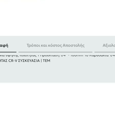
ραφή
Τρόποι και κόστος Αποστολής
Αξιολ
α υψηλής ποιότητας 1 Προέκταση 1/4" - 100mm 10 Καρυδάκια 1/4" 
ΤΑΣ CR-V ΣΥΣΚΕΥΑΣΙΑ | ΤΕΜ