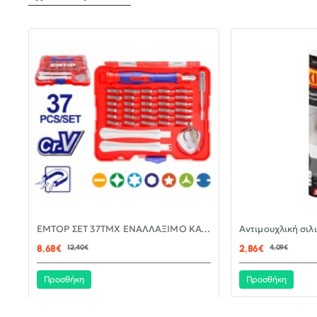
-30%
EMTOP ΣΕΤ 37ΤΜΧ ΕΝΑΛΛΑΞΙΜΟ ΚΑΤΣΑΒΙΔΙ ΜΕ ΜΥΤΕΣ EBST03702
ΝΈΟ
8,68€
12,40€
2,86€
4,09€
Προσθήκη
Προσθήκη