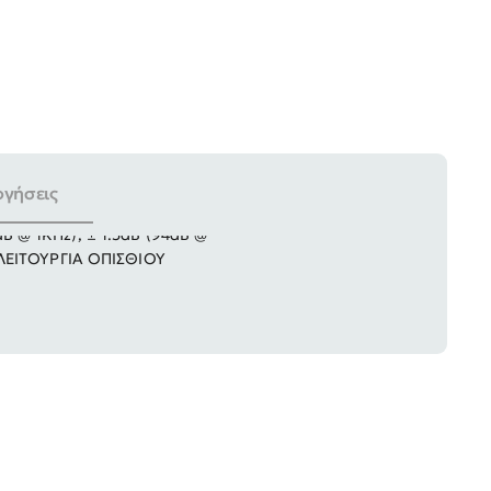
ογήσεις
 @ 1KHz), ± 1.5dB (94dB @
ΕΙΤΟΥΡΓΙΑ ΟΠΙΣΘΙΟΥ