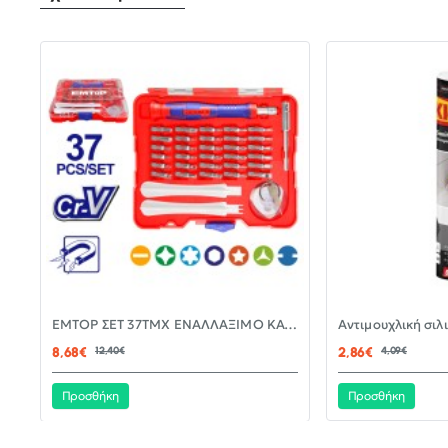
-30%
EMTOP ΣΕΤ 37ΤΜΧ ΕΝΑΛΛΑΞΙΜΟ ΚΑΤΣΑΒΙΔΙ ΜΕ ΜΥΤΕΣ EBST03702
ΝΈΟ
8,68€
12,40€
2,86€
4,09€
Προσθήκη
Προσθήκη