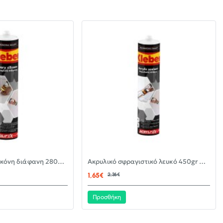
-30%
-30%
Αντιμουχλική σιλικόνη διάφανη 280ml KLEBER
Ακρυλικό σφραγιστικό λευκό 450gr KLEBER
ΝΈΟ
ΝΈΟ
1,65€
2,36€
Προσθήκη