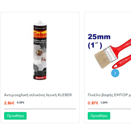
-30%
Αντιμουχλική σιλικόνη λευκή KLEBER
ΝΈΟ
2,86€
4,09€
0,87€
1,24€
Προσθήκη
Προσθήκη