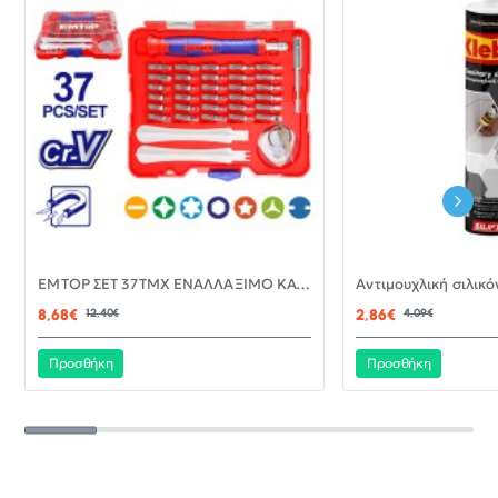
-30%
EMTOP ΣΕΤ 37ΤΜΧ ΕΝΑΛΛΑΞΙΜΟ ΚΑΤΣΑΒΙΔΙ ΜΕ ΜΥΤΕΣ EBST03702
ΝΈΟ
8,68€
12,40€
2,86€
4,09€
Προσθήκη
Προσθήκη