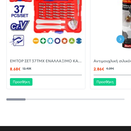
-30%
EMTOP ΣΕΤ 37ΤΜΧ ΕΝΑΛΛΑΞΙΜΟ ΚΑΤΣΑΒΙΔΙ ΜΕ ΜΥΤΕΣ EBST03702
ΝΈΟ
8,68€
12,40€
2,86€
4,09€
Προσθήκη
Προσθήκη