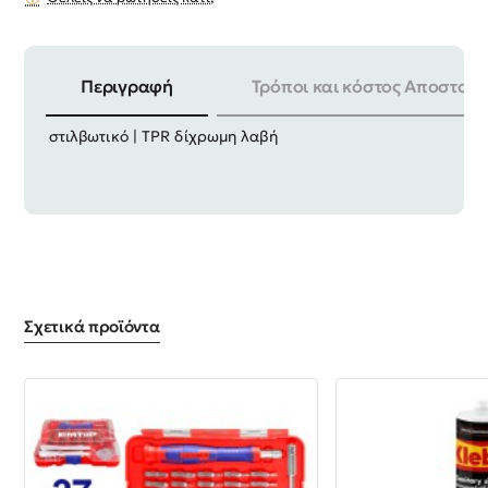
Περιγραφή
Τρόποι και κόστος Αποστολή
| Μέγεθος : 48" | Λεπίδα Cr-V | Μαύρο φινίρισμα και
στιλβωτικό | TPR δίχρωμη λαβή
Σχετικά προϊόντα