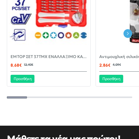
-30%
EMTOP ΣΕΤ 37ΤΜΧ ΕΝΑΛΛΑΞΙΜΟ ΚΑΤΣΑΒΙΔΙ ΜΕ ΜΥΤΕΣ EBST03702
ΝΈΟ
8,68€
12,40€
2,86€
4,09€
Προσθήκη
Προσθήκη
Μάθετε τα νέα μας πρώτοι!