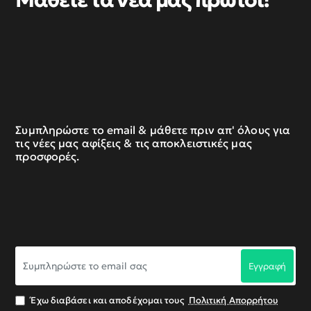
Συμπληρώστε το email & μάθετε πριν απ' όλους για
τις νέες μας αφίξεις & τις αποκλειστικές μας
προσφορές.
Συμπληρώστε
Εγγραφή
το
email
σας
Έχω διαβάσει και αποδέχομαι τους
Πολιτική Απορρήτου