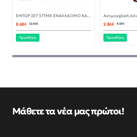
-30%
EMTOP ΣΕΤ 37ΤΜΧ ΕΝΑΛΛΑΞΙΜΟ ΚΑΤΣΑΒΙΔΙ ΜΕ ΜΥΤΕΣ EBST03702
ΝΈΟ
8,68€
12,40€
2,86€
4,09€
Προσθήκη
Προσθήκη
Μάθετε τα νέα μας πρώτοι!