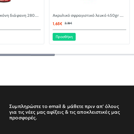
-30%
-30%
Αντιμουχλική σιλικόνη διάφανη 280ml KLEBER
Ακρυλικό σφραγιστικό λευκό 450gr KLEBER
ΝΈΟ
ΝΈΟ
1,65€
2,36€
Προσθήκη
Συμπληρώστε το email & μάθετε πριν απ' όλους
για τις νέες μας αφίξεις & τις αποκλειστικές μας
προσφορές.