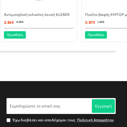
-30%
Αντιμουχλική σιλικόνη λευκή KLEBER
ΝΈΟ
2,86€
4,09€
0,87€
1,24€
Προσθήκη
Προσθήκη
Συμπληρώστε
Εγγραφή
το
email
σας
Έχω διαβάσει και αποδέχομαι τους
Πολιτική Απορρήτου