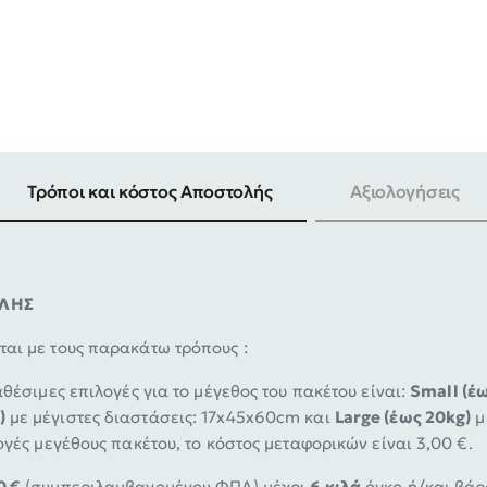
Τρόποι και κόστος Αποστολής
Αξιολογήσεις
ΟΛΗΣ
αι με τους παρακάτω τρόπους :
αθέσιμες επιλογές για το μέγεθος του πακέτου είναι:
Small (έω
)
με μέγιστες διαστάσεις: 17x45x60cm και
Large (έως 20kg)
μ
ογές μεγέθους πακέτου, το κόστος μεταφορικών είναι 3,00 €.
0 €
(συμπεριλαμβανομένου ΦΠΑ) μέχρι
6 κιλά
όγκο ή/και βάρ