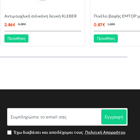
-30%
Αντιμουχλική σιλικόνη λευκή KLEBER
ΝΈΟ
2,86€
4,09€
0,87€
1,24€
Προσθήκη
Προσθήκη
Συμπληρώστε
Εγγραφή
το
email
σας
Έχω διαβάσει και αποδέχομαι τους
Πολιτική Απορρήτου