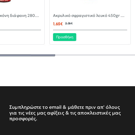
-30%
-30%
Αντιμουχλική σιλικόνη διάφανη 280ml KLEBER
Ακρυλικό σφραγιστικό λευκό 450gr KLEBER
ΝΈΟ
ΝΈΟ
1,65€
2,36€
Προσθήκη
Συμπληρώστε το email & μάθετε πριν απ' όλους
για τις νέες μας αφίξεις & τις αποκλειστικές μας
προσφορές.