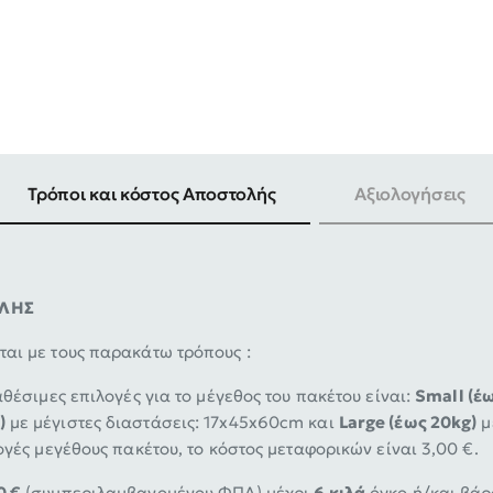
Τρόποι και κόστος Αποστολής
Αξιολογήσεις
ΟΛΗΣ
αι με τους παρακάτω τρόπους :
αθέσιμες επιλογές για το μέγεθος του πακέτου είναι:
Small (έω
)
με μέγιστες διαστάσεις: 17x45x60cm και
Large (έως 20kg)
μ
ογές μεγέθους πακέτου, το κόστος μεταφορικών είναι 3,00 €.
0 €
(συμπεριλαμβανομένου ΦΠΑ) μέχρι
6 κιλά
όγκο ή/και βάρ