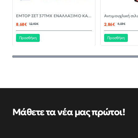
-30%
EMTOP ΣΕΤ 37ΤΜΧ ΕΝΑΛΛΑΞΙΜΟ ΚΑΤΣΑΒΙΔΙ ΜΕ ΜΥΤΕΣ EBST03702
ΝΈΟ
8,68€
12,40€
2,86€
4,09€
Προσθήκη
Προσθήκη
Μάθετε τα νέα μας πρώτοι!