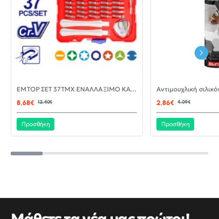
-30%
EMTOP ΣΕΤ 37ΤΜΧ ΕΝΑΛΛΑΞΙΜΟ ΚΑΤΣΑΒΙΔΙ ΜΕ ΜΥΤΕΣ EBST03702
ΝΈΟ
8,68€
12,40€
2,86€
4,09€
Προσθήκη
Προσθήκη
Μάθετε τα νέα μας πρώτοι!