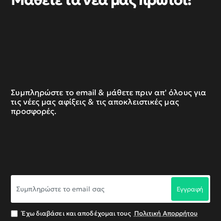
Συμπληρώστε το email & μάθετε πριν απ' όλους για
τις νέες μας αφίξεις & τις αποκλειστικές μας
προσφορές.
Συμπληρώστε
Εγγραφή
το
email
σας
Έχω διαβάσει και αποδέχομαι τους
Πολιτική Απορρήτου