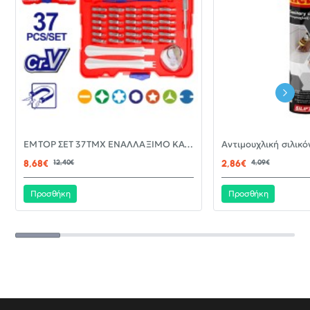
-30%
EMTOP ΣΕΤ 37ΤΜΧ ΕΝΑΛΛΑΞΙΜΟ ΚΑΤΣΑΒΙΔΙ ΜΕ ΜΥΤΕΣ EBST03702
ΝΈΟ
8,68€
12,40€
2,86€
4,09€
Προσθήκη
Προσθήκη