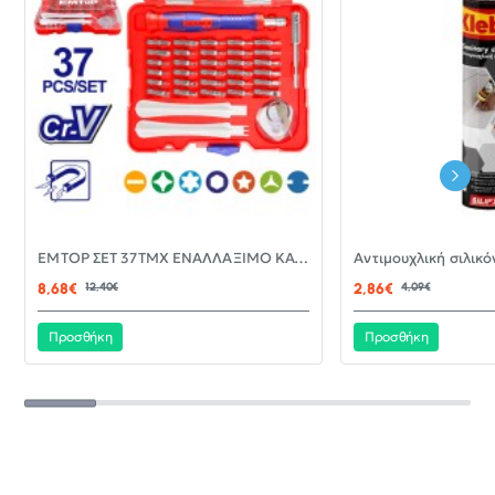
-30%
EMTOP ΣΕΤ 37ΤΜΧ ΕΝΑΛΛΑΞΙΜΟ ΚΑΤΣΑΒΙΔΙ ΜΕ ΜΥΤΕΣ EBST03702
ΝΈΟ
8,68€
12,40€
2,86€
4,09€
Προσθήκη
Προσθήκη