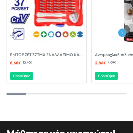
-30%
EMTOP ΣΕΤ 37ΤΜΧ ΕΝΑΛΛΑΞΙΜΟ ΚΑΤΣΑΒΙΔΙ ΜΕ ΜΥΤΕΣ EBST03702
ΝΈΟ
8,68€
12,40€
2,86€
4,09€
Προσθήκη
Προσθήκη