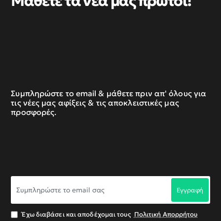
Μάθετε τα νέα μας πρώτοι!
Συμπληρώστε το email & μάθετε πριν απ' όλους για
τις νέες μας αφίξεις & τις αποκλειστικές μας
προσφορές.
Συμπληρώστε
Εγγραφή
το
email
σας
Έχω διαβάσει και αποδέχομαι τους
Πολιτική Απορρήτου