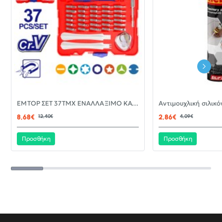
-30%
EMTOP ΣΕΤ 37ΤΜΧ ΕΝΑΛΛΑΞΙΜΟ ΚΑΤΣΑΒΙΔΙ ΜΕ ΜΥΤΕΣ EBST03702
ΝΈΟ
8,68€
12,40€
2,86€
4,09€
Προσθήκη
Προσθήκη