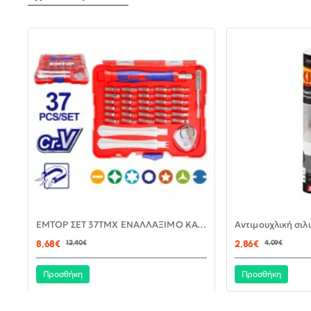
-30%
EMTOP ΣΕΤ 37ΤΜΧ ΕΝΑΛΛΑΞΙΜΟ ΚΑΤΣΑΒΙΔΙ ΜΕ ΜΥΤΕΣ EBST03702
ΝΈΟ
8,68€
12,40€
2,86€
4,09€
Προσθήκη
Προσθήκη