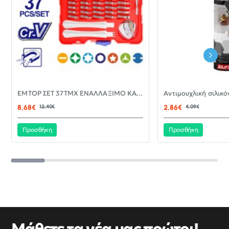
-30%
EMTOP ΣΕΤ 37ΤΜΧ ΕΝΑΛΛΑΞΙΜΟ ΚΑΤΣΑΒΙΔΙ ΜΕ ΜΥΤΕΣ EBST03702
ΝΈΟ
8,68€
12,40€
2,86€
4,09€
Προσθήκη
Προσθήκη
Μάθετε τα νέα μας πρώτοι!