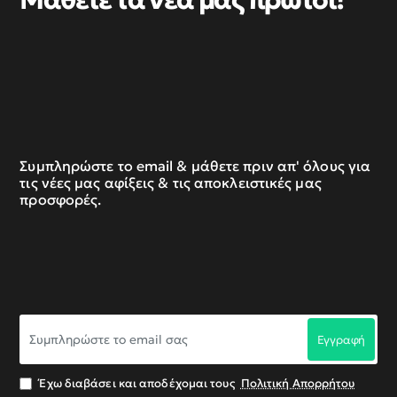
Συμπληρώστε το email & μάθετε πριν απ' όλους για
τις νέες μας αφίξεις & τις αποκλειστικές μας
προσφορές.
Συμπληρώστε
Εγγραφή
το
email
σας
Έχω διαβάσει και αποδέχομαι τους
Πολιτική Απορρήτου