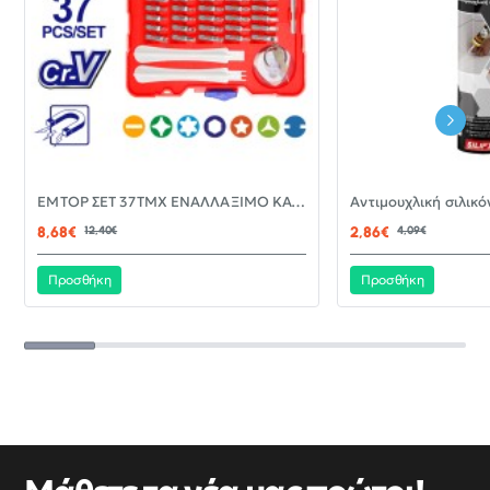
-30%
EMTOP ΣΕΤ 37ΤΜΧ ΕΝΑΛΛΑΞΙΜΟ ΚΑΤΣΑΒΙΔΙ ΜΕ ΜΥΤΕΣ EBST03702
ΝΈΟ
8,68€
12,40€
2,86€
4,09€
Προσθήκη
Προσθήκη