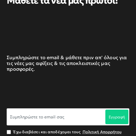
Μάθετε τα νέα μας πρώτοι!
Συμπληρώστε το email & μάθετε πριν απ' όλους για
τις νέες μας αφίξεις & τις αποκλειστικές μας
προσφορές.
Συμπληρώστε
Εγγραφή
το
email
σας
Έχω διαβάσει και αποδέχομαι τους
Πολιτική Απορρήτου