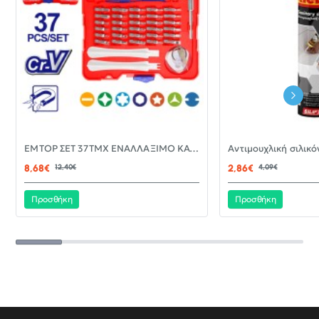
-30%
EMTOP ΣΕΤ 37ΤΜΧ ΕΝΑΛΛΑΞΙΜΟ ΚΑΤΣΑΒΙΔΙ ΜΕ ΜΥΤΕΣ EBST03702
ΝΈΟ
8,68€
12,40€
2,86€
4,09€
Προσθήκη
Προσθήκη