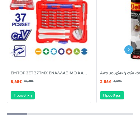
-30%
EMTOP ΣΕΤ 37ΤΜΧ ΕΝΑΛΛΑΞΙΜΟ ΚΑΤΣΑΒΙΔΙ ΜΕ ΜΥΤΕΣ EBST03702
ΝΈΟ
8,68€
12,40€
2,86€
4,09€
Προσθήκη
Προσθήκη