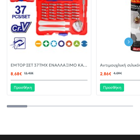
-30%
EMTOP ΣΕΤ 37ΤΜΧ ΕΝΑΛΛΑΞΙΜΟ ΚΑΤΣΑΒΙΔΙ ΜΕ ΜΥΤΕΣ EBST03702
ΝΈΟ
8,68€
12,40€
2,86€
4,09€
Προσθήκη
Προσθήκη