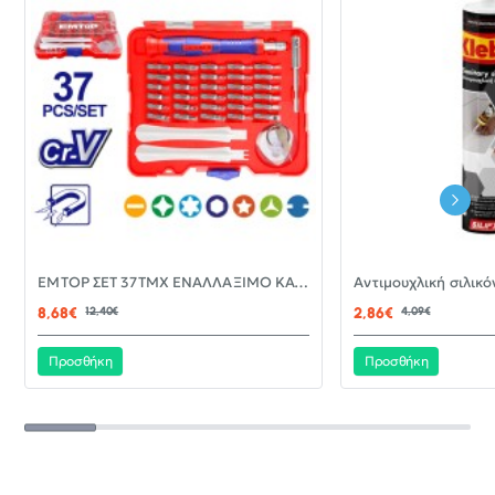
-30%
EMTOP ΣΕΤ 37ΤΜΧ ΕΝΑΛΛΑΞΙΜΟ ΚΑΤΣΑΒΙΔΙ ΜΕ ΜΥΤΕΣ EBST03702
ΝΈΟ
8,68€
12,40€
2,86€
4,09€
Προσθήκη
Προσθήκη