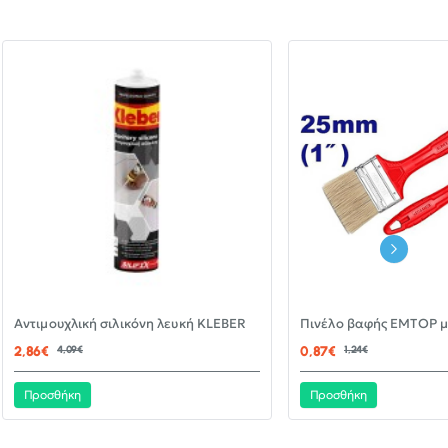
-30%
Αντιμουχλική σιλικόνη λευκή KLEBER
ΝΈΟ
2,86€
4,09€
0,87€
1,24€
Προσθήκη
Προσθήκη