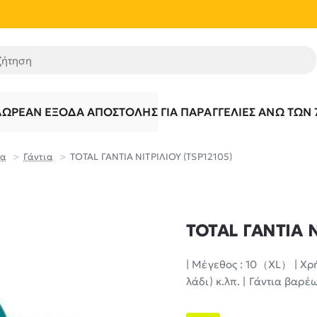
τηση
ΔΩΡΕΆΝ ΈΞΟΔΑ ΑΠΟΣΤΟΛΉΣ ΓΙΑ ΠΑΡΑΓΓΕΛΊΕΣ ΆΝΩ ΤΩΝ 
ρα
Γάντια
TOTAL ΓΑΝΤΙΑ ΝΙΤΡΙΛΙΟΥ (TSP12105)
TOTAL ΓΑΝΤΙΑ Ν
| Μέγεθος : 10（XL） | Χρ
λάδι) κ.λπ. | Γάντια βαρέω