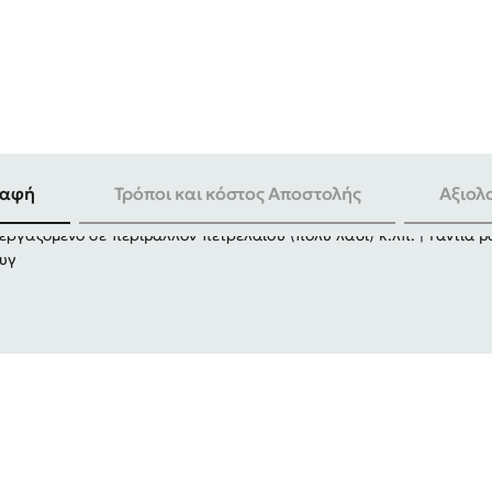
ραφή
Τρόποι και κόστος Αποστολής
Αξιολ
εργαζόμενο σε περιβάλλον πετρελαίου (πολύ λάδι) κ.λπ. | Γάντια 
ευγ