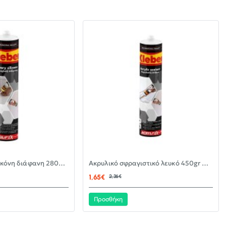
-30%
-30%
Αντιμουχλική σιλικόνη διάφανη 280ml KLEBER
Ακρυλικό σφραγιστικό λευκό 450gr KLEBER
ΝΈΟ
ΝΈΟ
1,65€
2,36€
Προσθήκη