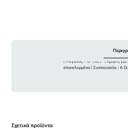
Περιγ
| Μέγεθος : 10（XL） | Χρήση για 
επικαλυμμένα | Συσκευασία : 6 ζ
Σχετικά προϊόντα