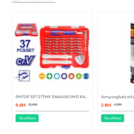
-30%
EMTOP ΣΕΤ 37ΤΜΧ ΕΝΑΛΛΑΞΙΜΟ ΚΑΤΣΑΒΙΔΙ ΜΕ ΜΥΤΕΣ EBST03702
ΝΈΟ
8,68€
12,40€
2,86€
4,09€
Προσθήκη
Προσθήκη