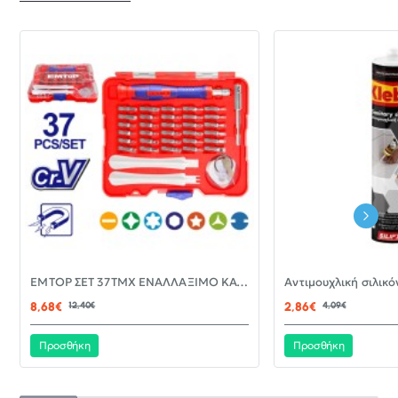
-30%
EMTOP ΣΕΤ 37ΤΜΧ ΕΝΑΛΛΑΞΙΜΟ ΚΑΤΣΑΒΙΔΙ ΜΕ ΜΥΤΕΣ EBST03702
ΝΈΟ
8,68€
12,40€
2,86€
4,09€
Προσθήκη
Προσθήκη