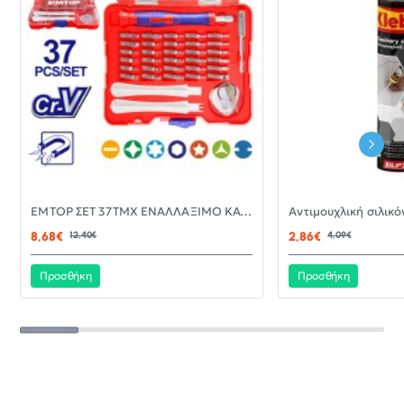
-30%
EMTOP ΣΕΤ 37ΤΜΧ ΕΝΑΛΛΑΞΙΜΟ ΚΑΤΣΑΒΙΔΙ ΜΕ ΜΥΤΕΣ EBST03702
ΝΈΟ
8,68€
12,40€
2,86€
4,09€
Προσθήκη
Προσθήκη