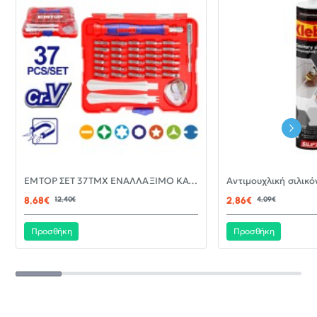
-30%
EMTOP ΣΕΤ 37ΤΜΧ ΕΝΑΛΛΑΞΙΜΟ ΚΑΤΣΑΒΙΔΙ ΜΕ ΜΥΤΕΣ EBST03702
ΝΈΟ
8,68€
12,40€
2,86€
4,09€
Προσθήκη
Προσθήκη