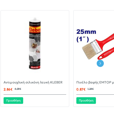
-30%
Αντιμουχλική σιλικόνη λευκή KLEBER
ΝΈΟ
2,86€
4,09€
0,87€
1,24€
Προσθήκη
Προσθήκη