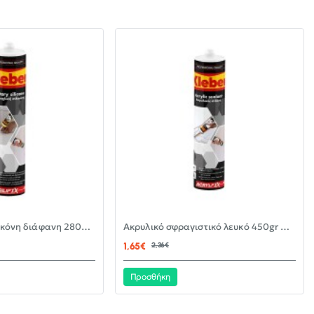
-30%
-30%
Αντιμουχλική σιλικόνη διάφανη 280ml KLEBER
Ακρυλικό σφραγιστικό λευκό 450gr KLEBER
ΝΈΟ
ΝΈΟ
1,65€
2,36€
Προσθήκη