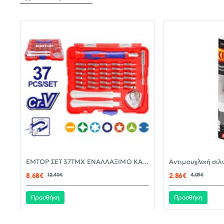
-30%
EMTOP ΣΕΤ 37ΤΜΧ ΕΝΑΛΛΑΞΙΜΟ ΚΑΤΣΑΒΙΔΙ ΜΕ ΜΥΤΕΣ EBST03702
ΝΈΟ
8,68€
12,40€
2,86€
4,09€
Προσθήκη
Προσθήκη