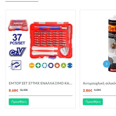
-30%
EMTOP ΣΕΤ 37ΤΜΧ ΕΝΑΛΛΑΞΙΜΟ ΚΑΤΣΑΒΙΔΙ ΜΕ ΜΥΤΕΣ EBST03702
ΝΈΟ
8,68€
12,40€
2,86€
4,09€
Προσθήκη
Προσθήκη