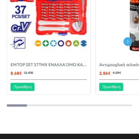
-30%
EMTOP ΣΕΤ 37ΤΜΧ ΕΝΑΛΛΑΞΙΜΟ ΚΑΤΣΑΒΙΔΙ ΜΕ ΜΥΤΕΣ EBST03702
ΝΈΟ
8,68€
12,40€
2,86€
4,09€
Προσθήκη
Προσθήκη