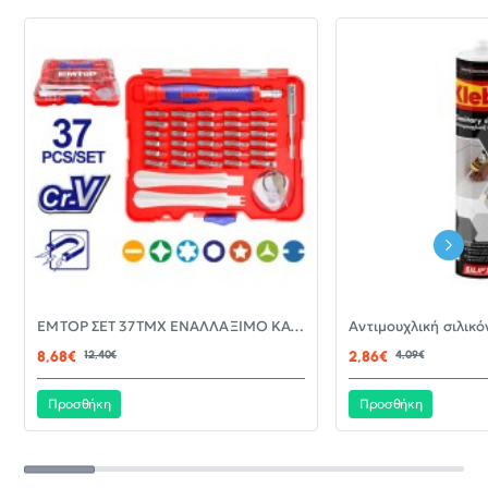
-30%
EMTOP ΣΕΤ 37ΤΜΧ ΕΝΑΛΛΑΞΙΜΟ ΚΑΤΣΑΒΙΔΙ ΜΕ ΜΥΤΕΣ EBST03702
ΝΈΟ
8,68€
12,40€
2,86€
4,09€
Προσθήκη
Προσθήκη