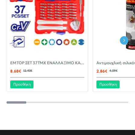
-30%
EMTOP ΣΕΤ 37ΤΜΧ ΕΝΑΛΛΑΞΙΜΟ ΚΑΤΣΑΒΙΔΙ ΜΕ ΜΥΤΕΣ EBST03702
ΝΈΟ
8,68€
12,40€
2,86€
4,09€
Προσθήκη
Προσθήκη