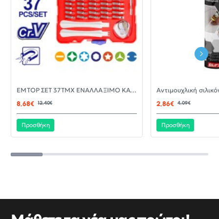
-30%
EMTOP ΣΕΤ 37ΤΜΧ ΕΝΑΛΛΑΞΙΜΟ ΚΑΤΣΑΒΙΔΙ ΜΕ ΜΥΤΕΣ EBST03702
ΝΈΟ
8,68€
12,40€
2,86€
4,09€
Προσθήκη
Προσθήκη