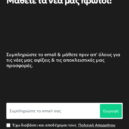
Μάθετε τα νέα μας πρώτοι!
Συμπληρώστε το email & μάθετε πριν απ' όλους για
τις νέες μας αφίξεις & τις αποκλειστικές μας
προσφορές.
Συμπληρώστε
Εγγραφή
το
email
σας
Έχω διαβάσει και αποδέχομαι τους
Πολιτική Απορρήτου