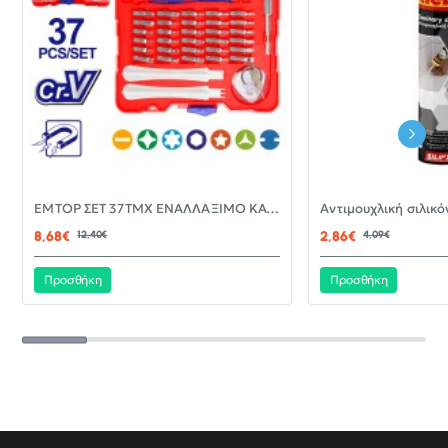
-30%
EMTOP ΣΕΤ 37ΤΜΧ ΕΝΑΛΛΑΞΙΜΟ ΚΑΤΣΑΒΙΔΙ ΜΕ ΜΥΤΕΣ EBST03702
ΝΈΟ
8,68€
12,40€
2,86€
4,09€
Προσθήκη
Προσθήκη