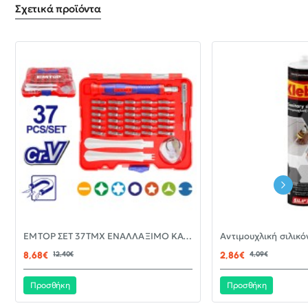
Σχετικά προϊόντα
-30%
EMTOP ΣΕΤ 37ΤΜΧ ΕΝΑΛΛΑΞΙΜΟ ΚΑΤΣΑΒΙΔΙ ΜΕ ΜΥΤΕΣ EBST03702
ΝΈΟ
8,68€
12,40€
2,86€
4,09€
Προσθήκη
Προσθήκη