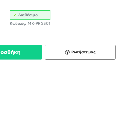
Διαθέσιμο
Κωδικός:
MK-PRG301
ροσθήκη
Ρωτήστε μας
;