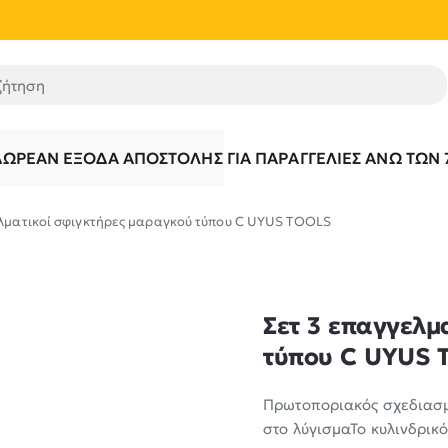
τηση
ΔΩΡΕΆΝ ΈΞΟΔΑ ΑΠΟΣΤΟΛΉΣ ΓΙΑ ΠΑΡΑΓΓΕΛΊΕΣ ΆΝΩ ΤΩΝ 
ελματικοί σφιγκτήρες μαραγκού τύπου C UYUS TOOLS
Σετ 3 επαγγελμ
τύπου C UYUS 
Πρωτοποριακός σχεδιασμ
στο λύγισμαΤο κυλινδρικό