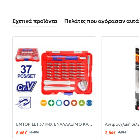
Σχετικά προϊόντα
Πελάτες που αγόρασαν αυτά 
-30%
EMTOP ΣΕΤ 37ΤΜΧ ΕΝΑΛΛΑΞΙΜΟ ΚΑΤΣΑΒΙΔΙ ΜΕ ΜΥΤΕΣ EBST03702
ΝΈΟ
8,68€
12,40€
2,86€
4,09€