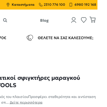
Καταστήματα
2310 776 100
6980 192 168
Blog
70€
ΘΈΛΕΤΕ ΝΑ ΣΑΣ ΚΑΛΈΣΟΥΜΕ;
ατικοί σφιγκτήρες μαραγκού
TOOLS
ός του πλαισίουΠροσφέρει σταθερότητα και αντίσταση
 σπ...
Δείτε περισσότερα