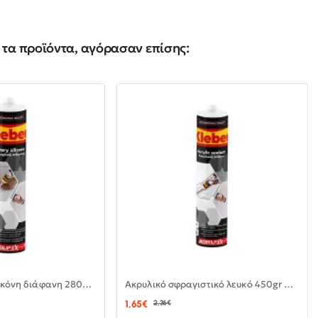
τα προϊόντα, αγόρασαν επίσης:
-30%
-30%
Αντιμουχλική σιλικόνη διάφανη 280ml KLEBER
Ακρυλικό σφραγιστικό λευκό 450gr KLEBER
ΝΈΟ
ΝΈΟ
1,65€
2,36€