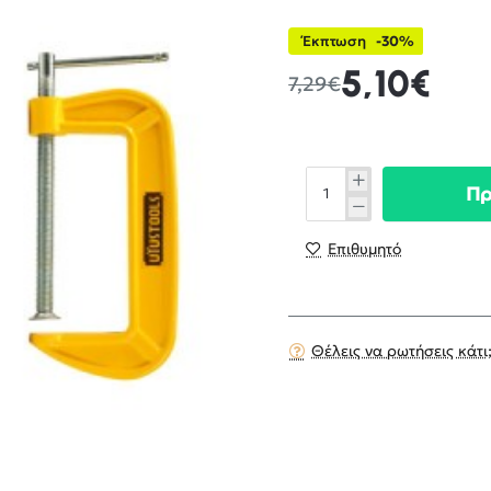
Έκπτωση
-30%
5,10€
7,29€
Π
Επιθυμητό
Θέλεις να ρωτήσεις κάτι