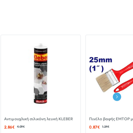
-30%
Αντιμουχλική σιλικόνη λευκή KLEBER
ΝΈΟ
2,86€
4,09€
0,87€
1,24€